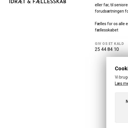
eller far, til senio
forudsætningen fo
Fælles for os alle e
fællesskabet
GIV OS ET KALD
25 44 84 10
Cooki
Vi brug
Læs m