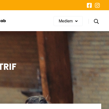
LOG IND
Glemt adgangskode?
kab
Medlem
TRIF