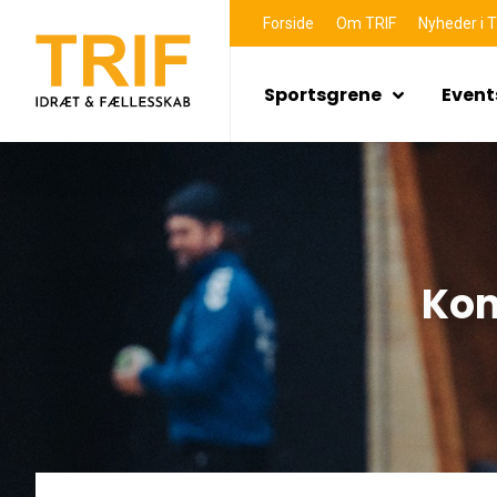
Forside
Om TRIF
Nyheder i T
Sportsgrene
Event
Kom