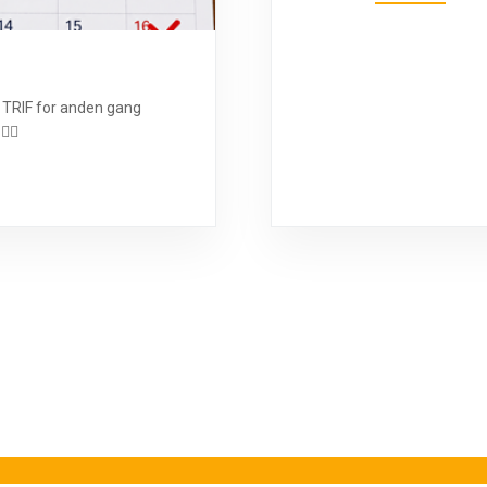
er TRIF for anden gang
‍♀️