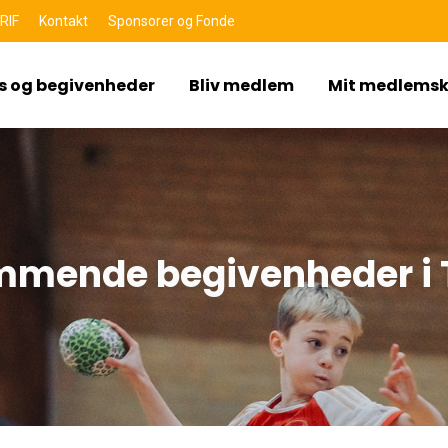
RIF
Kontakt
Sponsorer og Fonde
s og begivenheder
Bliv medlem
Mit medlems
mende begivenheder i 