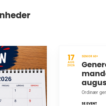
enheder
17
SENIOR 60+
Gener
AUG
2026
manda
augus
Ordinær gen
SE EVENT