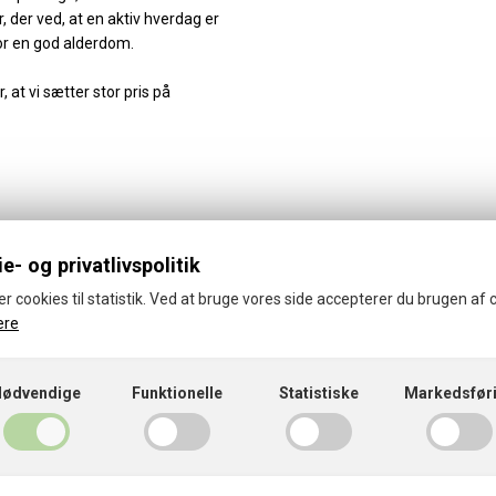
rer, der ved, at en aktiv hverdag er
r en god alderdom.
r, at vi sætter stor pris på
e- og privatlivspolitik
er cookies til statistik. Ved at bruge vores side accepterer du brugen af 
ere
© 2026 · Thorsager-Rønde Idrætsforening
Cookies- og privatlivspolitik
Nødvendige
Funktionelle
Statistiske
Markedsfør