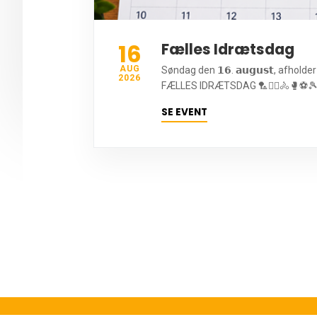
16
Fælles Idrætsdag
AUG
Søndag den 𝟭𝟲. 𝗮𝘂𝗴𝘂𝘀𝘁, afhold
2026
FÆLLES IDRÆTSDAG 🏸🤾‍♂️🚴🥊⚽🎾🤸
SE EVENT