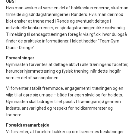
OBS!
Hvis man ønsker at være en del af holdkonkurrencerne, skal man
tilmelde sig søndagstræningerne i Randers. Hvis man derimod
blot ønsker at træne med i Rønde og eventuelt deltage i
individuelle konkurrencer, er søndagstræningen ikke nødvendig.
Tilmelding til søndagstræningen foregår via rgf.dk, hvor du også
finder de praktiske informationer. Holdet hedder "TeamGym
Djurs - Drenge"
Forventninger
Gymnasten forventes at deltage aktivt i alle træningens facetter,
herunder hjemmetræning og fysisk træning, når dette indgår
som en del af sæsonplanen.
Vi forventer stabilt fremmøde, engagement i træningen og en
vilje til at gøre sig umage – både for egen skyld og for holdets.
Gymnasten skal bidrager til et positivt træningsmiljø gennem
indsats, ansvarlighed og respekt for holdkammerater og
trænere.
Forældresamarbejde
Vi forventer, at forældre bakker op om trænernes beslutninger