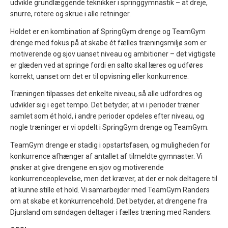
udvikle grundlæggende teknikker i springgymnastik – at dreje,
snurre, rotere og skrue i alle retninger.
Holdet er en kombination af SpringGym drenge og TeamGym
drenge med fokus på at skabe ét fælles træningsmiljø som er
motiverende og sjov uanset niveau og ambitioner – det vigtigste
er glæden ved at springe fordi en salto skal læres og udføres
korrekt, uanset om det er til opvisning eller konkurrence.
Træningen tilpasses det enkelte niveau, så alle udfordres og
udvikler sig i eget tempo. Det betyder, at vi i perioder træner
samlet som ét hold, i andre perioder opdeles efter niveau, og
nogle træninger er vi opdelt i SpringGym drenge og TeamGym.
TeamGym drenge er stadig i opstartsfasen, og muligheden for
konkurrence afhænger af antallet af tilmeldte gymnaster. Vi
ønsker at give drengene en sjov og motiverende
konkurrenceoplevelse, men det kræver, at der er nok deltagere til
at kunne stille et hold. Vi samarbejder med TeamGym Randers
om at skabe et konkurrencehold. Det betyder, at drengene fra
Djursland om søndagen deltager i fælles træning med Randers.