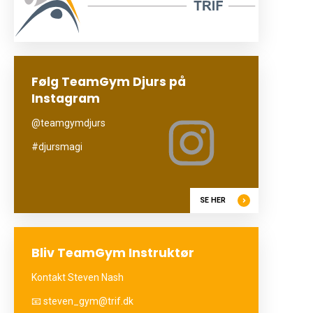
Følg TeamGym Djurs på
Instagram
@teamgymdjurs
#djursmagi
SE HER
Bliv TeamGym Instruktør
Kontakt Steven Nash
📧 steven_gym@trif.dk