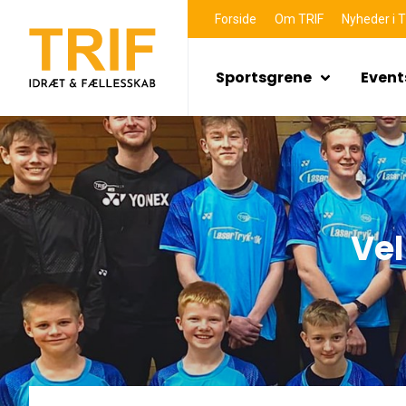
Forside
Om TRIF
Nyheder i T
Sportsgrene
Event
Ve