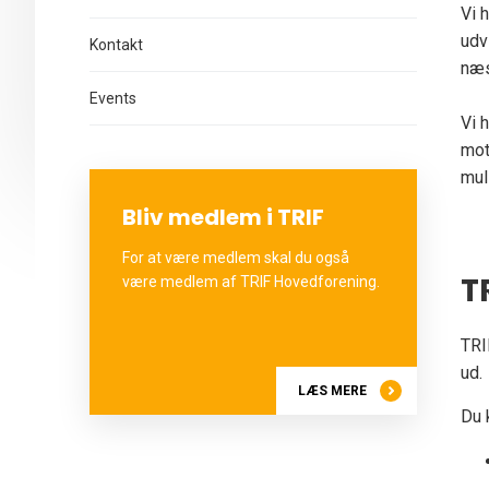
Vi 
udv
Kontakt
næs
Events
Vi 
mot
mul
Bliv medlem i TRIF
For at være medlem skal du også
T
være medlem af TRIF Hovedforening.
TRI
ud.
LÆS MERE
Du 