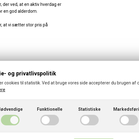
rer, der ved, at en aktiv hverdag er
r en god alderdom.
r, at vi sætter stor pris på
e- og privatlivspolitik
er cookies til statistik. Ved at bruge vores side accepterer du brugen af 
ere
© 2026 · Thorsager-Rønde Idrætsforening
Cookies- og privatlivspolitik
Nødvendige
Funktionelle
Statistiske
Markedsfør