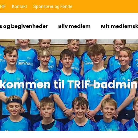
RIF
Kontakt
Sponsorer og Fonde
s og begivenheder
Bliv medlem
Mit medlems
lkommen til TRIF badmin