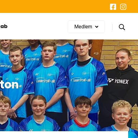
LOG IND
Glemt adgangskode?
kab
Medlem
ton