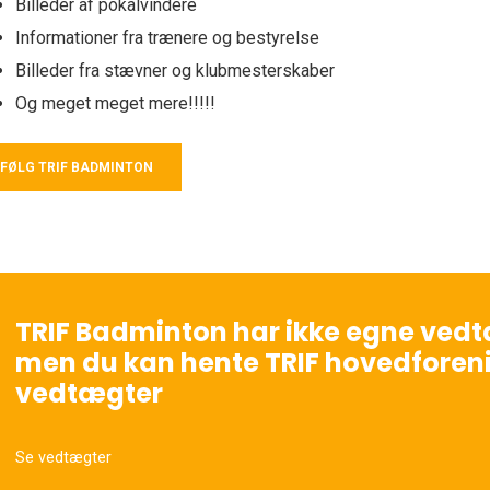
Billeder af pokalvindere
Informationer fra trænere og bestyrelse
Billeder fra stævner og klubmesterskaber
Og meget meget mere!!!!!
FØLG TRIF BADMINTON
TRIF Badminton har ikke egne vedt
men du kan hente TRIF hovedforen
vedtægter
Se vedtægter