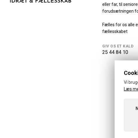
eller far, til senio
forudsætningen fo
Fælles for os alle e
fællesskabet
GIV OS ET KALD
25 44 84 10
Cooki
Vi brug
Læs m