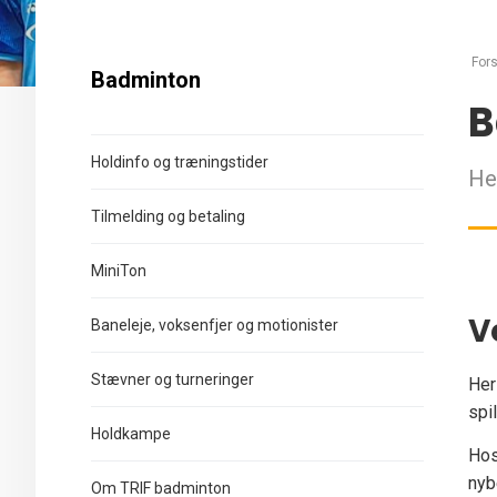
Fors
Badminton
B
Holdinfo og træningstider
He
Tilmelding og betaling
MiniTon
V
Baneleje, voksenfjer og motionister
Stævner og turneringer
Her
spi
Holdkampe
Hos
nyb
Om TRIF badminton