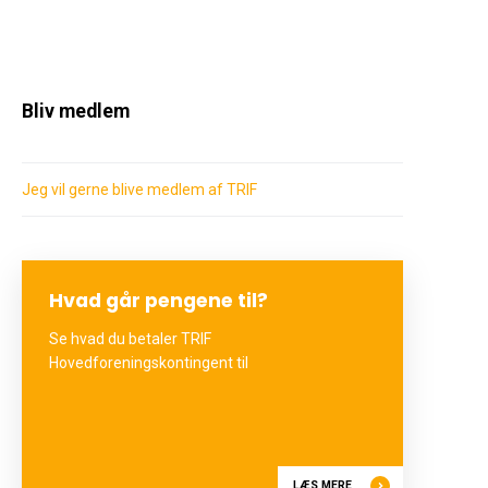
Bliv medlem
Jeg vil gerne blive medlem af TRIF
Hvad går pengene til?
Se hvad du betaler TRIF
Hovedforeningskontingent til
LÆS MERE