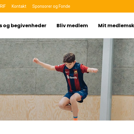
RIF
Kontakt
Sponsorer og Fonde
s og begivenheder
Bliv medlem
Mit medlems