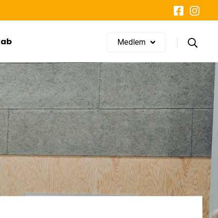
LOG IND
Glemt adgangskode?
kab
Medlem