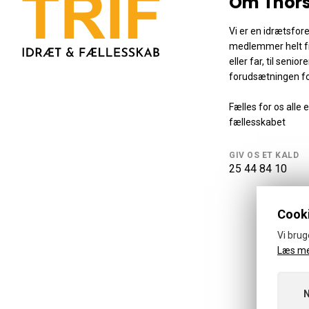
Om Thors
Vi er en idrætsfo
medlemmer helt f
eller far, til senio
forudsætningen fo
Fælles for os alle e
fællesskabet
GIV OS ET KALD
25 44 84 10
Cooki
Vi brug
Læs m