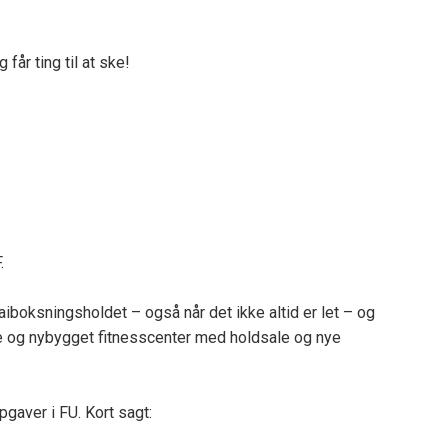
 får ting til at ske!
.
haiboksningsholdet – også når det ikke altid er let – og
re og nybygget fitnesscenter med holdsale og nye
pgaver i FU. Kort sagt:
.