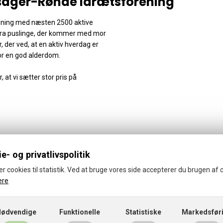
ager-Rønde Idrætsforening
rening med næsten 2500 aktive
ra puslinge, der kommer med mor
rer, der ved, at en aktiv hverdag er
r en god alderdom.
r, at vi sætter stor pris på
e- og privatlivspolitik
er cookies til statistik. Ved at bruge vores side accepterer du brugen af 
ere
© 2026 · Thorsager-Rønde Idrætsforening
Cookies- og privatlivspolitik
Nødvendige
Funktionelle
Statistiske
Markedsfør