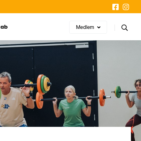
LOG IND
Glemt adgangskode?
kab
Medlem