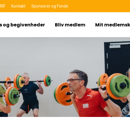
RIF
Kontakt
Sponsorer og Fonde
s og begivenheder
Bliv medlem
Mit medlems