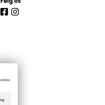
Følg os
cookies.
ing