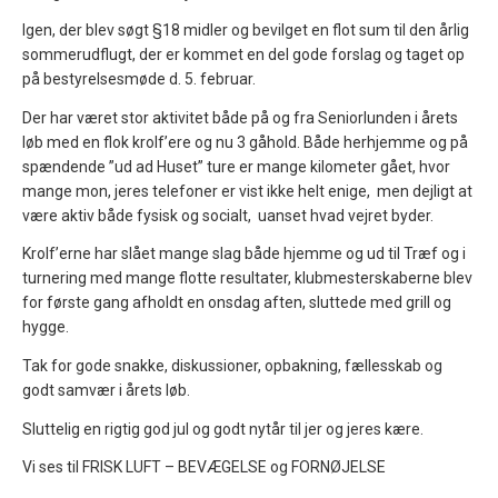
Igen, der blev søgt §18 midler og bevilget en flot sum til den årlig
sommerudflugt, der er kommet en del gode forslag og taget op
på bestyrelsesmøde d. 5. februar.
Der har været stor aktivitet både på og fra Seniorlunden i årets
løb med en flok krolf’ere og nu 3 gåhold. Både herhjemme og på
spændende ”ud ad Huset” ture er mange kilometer gået, hvor
mange mon, jeres telefoner er vist ikke helt enige, men dejligt at
være aktiv både fysisk og socialt, uanset hvad vejret byder.
Krolf’erne har slået mange slag både hjemme og ud til Træf og i
turnering med mange flotte resultater, klubmesterskaberne blev
for første gang afholdt en onsdag aften, sluttede med grill og
hygge.
Tak for gode snakke, diskussioner, opbakning, fællesskab og
godt samvær i årets løb.
Sluttelig en rigtig god jul og godt nytår til jer og jeres kære.
Vi ses til FRISK LUFT – BEVÆGELSE og FORNØJELSE