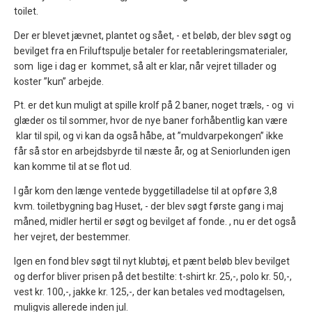
toilet.
Der er blevet jævnet, plantet og sået, - et beløb, der blev søgt og
bevilget fra en Friluftspulje betaler for reetableringsmaterialer,
som lige i dag er kommet, så alt er klar, når vejret tillader og
koster ”kun” arbejde.
Pt. er det kun muligt at spille krolf på 2 baner, noget træls, - og vi
glæder os til sommer, hvor de nye baner forhåbentlig kan være
klar til spil, og vi kan da også håbe, at ”muldvarpekongen” ikke
får så stor en arbejdsbyrde til næste år, og at Seniorlunden igen
kan komme til at se flot ud.
I går kom den længe ventede byggetilladelse til at opføre 3,8
kvm. toiletbygning bag Huset, - der blev søgt første gang i maj
måned, midler hertil er søgt og bevilget af fonde. , nu er det også
her vejret, der bestemmer.
Igen en fond blev søgt til nyt klubtøj, et pænt beløb blev bevilget
og derfor bliver prisen på det bestilte: t-shirt kr. 25,-, polo kr. 50,-,
vest kr. 100,-, jakke kr. 125,-, der kan betales ved modtagelsen,
muligvis allerede inden jul.