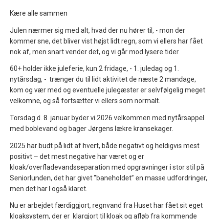
Kære alle sammen
Julen nærmer sig med alt, hvad der nu hører til, - mon der
kommer sne, det bliver vist højst lidt regn, som vi ellers har fået
nok af, men snart vender det, og vi går mod lysere tider.
60+ holder ikke juleferie, kun 2 fridage, - 1. juledag og 1.
nytårsdag, - trænger du til lidt aktivitet de næste 2 mandage,
kom og vær med og eventuelle julegæster er selvfølgelig meget
velkomne, og så fortsætter vi ellers som normalt.
Torsdag d. 8. januar byder vi 2026 velkommen med nytårsappel
med boblevand og bager Jørgens lækre kransekager.
2025 har budt på lidt af hvert, både negativt og heldigvis mest
positivt – det mest negative har været og er
kloak/overfladevandsseparation med opgravninger i stor stil på
Seniorlunden, det har givet ”baneholdet” en masse udfordringer,
men det har I også klaret.
Nu er arbejdet færdiggjort, regnvand fra Huset har fået sit eget
kloaksystem, der er klargjort til kloak og afløb fra kommende